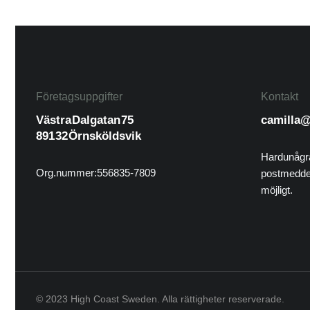
Företagsuppgifter
Kontakt
Västra Dalgatan 75
camilla
891 32 Örnsköldsvik
Har du några
Org.nummer: 556835-7809
postmeddela
möjligt.
© 2023 High Coast Sweden. Alla rättigheter reserverade.