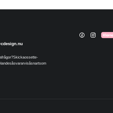
@cdesign.nu
 frågor? Skicka oss ett e-
nde så svarar vi så snart som