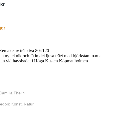
0
kr
ger
Remake av träskiva 80×120
 en ny teknik och få in det ljusa träet med björkstammarna.
vlan vid havsbadet i Höga Kusten Köpmanholmen
Camilla Thelin
egori:
Konst
,
Natur