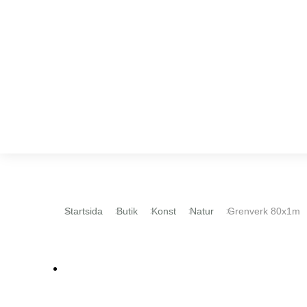
Du är här:
Startsida
Butik
Konst
Natur
Grenverk 80x1m