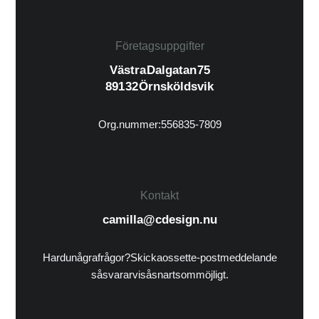
Företagsuppgifter
Västra Dalgatan 75
891 32 Örnsköldsvik
Org.nummer: 556835-7809
Kontakt
camilla@cdesign.nu
Har du några frågor? Skicka oss ett e-postmeddelande
så svarar vi så snart som möjligt.