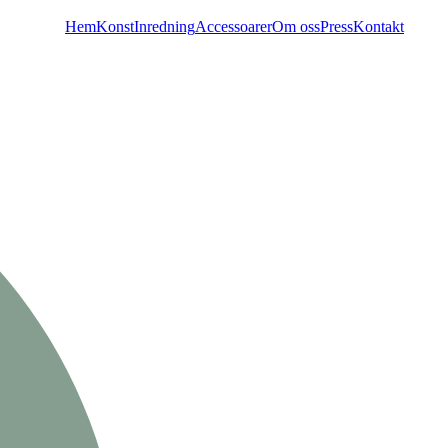
Hem
Konst
Inredning
Accessoarer
Om oss
Press
Kontakt