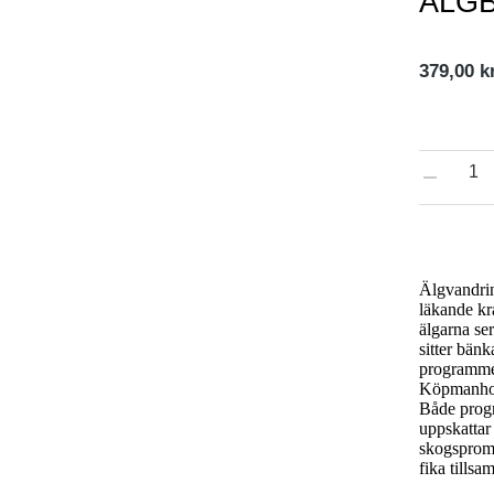
ÄLGB
379,00
k
Älgvandrin
läkande kra
älgarna se
sitter bän
programme
Köpmanhol
Både progr
uppskattar
skogsprome
fika tills