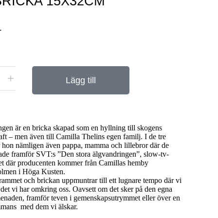
RICKA 15X32CM
r
Lägg till
gen är en bricka skapad som en hyllning till skogens
ft – men även till Camilla Thelins egen familj. I de tre
r hon nämligen även pappa, mamma och lillebror där de
kade framför SVT:s ”Den stora älgvandringen”, slow-tv-
t där producenten kommer från Camillas hemby
men i Höga Kusten.
ammet och brickan uppmuntrar till ett lugnare tempo där vi
 det vi har omkring oss. Oavsett om det sker på den egna
naden, framför teven i gemenskapsutrymmet eller över en
ammans med dem vi älskar.