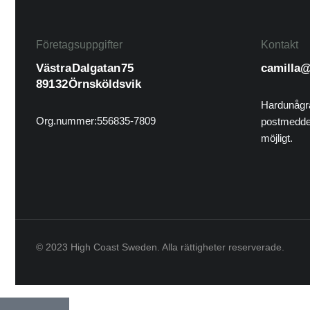
Företagsuppgifter
Kontakt
Västra Dalgatan 75
camilla
891 32 Örnsköldsvik
Har du några
Org.nummer: 556835-7809
postmeddela
möjligt.
© 2023 High Coast Sweden. Alla rättigheter reserverade.