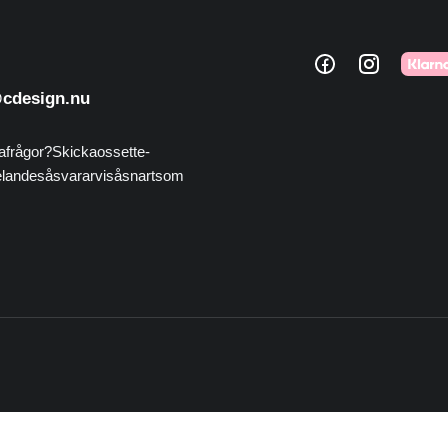
@cdesign.nu
 frågor? Skicka oss ett e-
nde så svarar vi så snart som